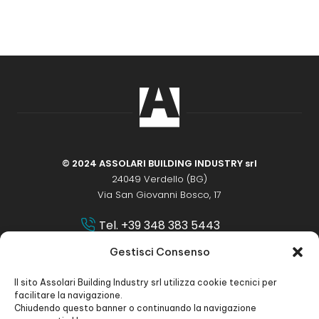
© 2024 ASSOLARI BUILDING INDUSTRY srl
24049 Verdello (BG)
Via San Giovanni Bosco, 17
Tel. +39 348 383 5443
matteo.assolari@assolaribi.it
Gestisci Consenso
labriolosrl@open.legalmail.it
Il sito Assolari Building Industry srl utilizza cookie tecnici per
ADERENTE A:
facilitare la navigazione.
Chiudendo questo banner o continuando la navigazione